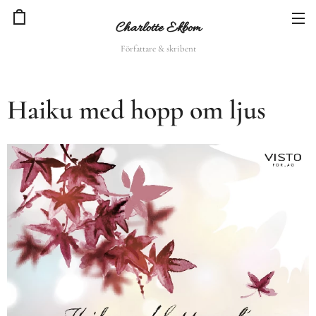
Charlotte Ekbom
Författare & skribent
Haiku med hopp om ljus