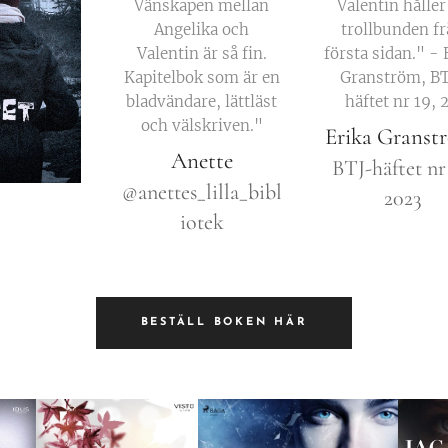
Vänskapen mellan
Valentin håller
Angelika och
trollbunden f
Valentin är så fin.
första sidan." - 
Kapitelbok som är en
Granström, B
bladvändare, lättläst
häftet nr 19, 2
och välskriven."
Erika Grans
Anette
BTJ-häftet nr
@anettes_lilla_bibl
2023
iotek
BESTÄLL BOKEN HÄR