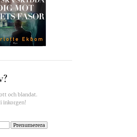
v?
tt och blandat.
 i inkorgen!