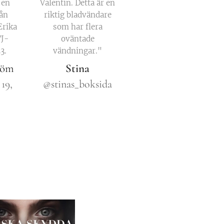
 en
Valentin. Detta är en
rån
riktig bladvändare
Erika
som har flera
TJ-
oväntade
3.
vändningar."
tröm
Stina
 19,
@stinas_boksida