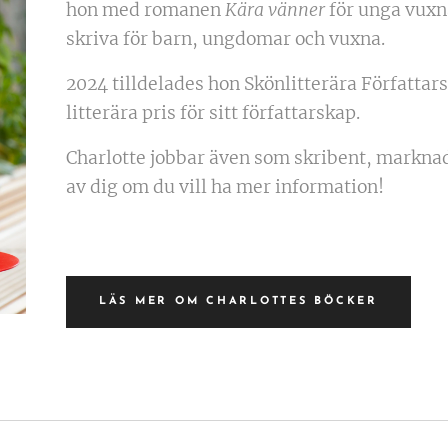
hon med romanen
Kära
vänner
för unga vuxna
skriva för barn, ungdomar och vuxna.
2024 tilldelades hon Skönlitterära Författa
litterära pris för sitt författarskap.
Charlotte jobbar även som skribent, marknad
av dig om du vill ha mer information!
LÄS MER OM CHARLOTTES BÖCKER