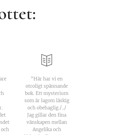
ottet:
are
"Här har vi en
otroligt spännande
ch
bok. Ett mysterium
som är lagom läskig
r.
och obehaglig./../
det
Jag gillar den fina
ndet
vänskapen mellan
 och
Angelika och