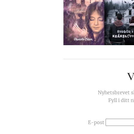
V
Nyhetsbrevet s
Fyll i ditt
E-post