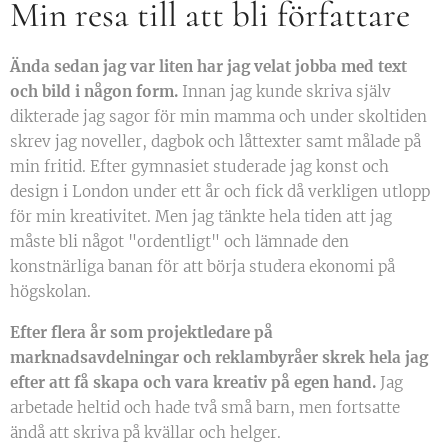
Min resa till att bli författare
Ända sedan jag var liten har jag velat jobba med text
och bild i någon form.
Innan jag kunde skriva själv
dikterade jag sagor för min mamma och under skoltiden
skrev jag noveller, dagbok och låttexter samt målade på
min fritid. Efter gymnasiet studerade jag konst och
design i London under ett år och fick då verkligen utlopp
för min kreativitet. Men jag tänkte hela tiden att jag
måste bli något "ordentligt" och lämnade den
konstnärliga banan för att börja studera ekonomi på
högskolan.
Efter flera år som projektledare på
marknadsavdelningar och reklambyråer skrek hela jag
efter att få skapa och vara kreativ på egen hand.
Jag
arbetade heltid och hade två små barn, men fortsatte
ändå att skriva på kvällar och helger.