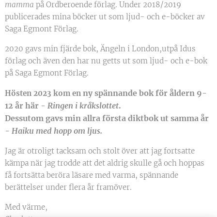
mamma
på Ordberoende förlag. Under 2018/2019
publicerades mina böcker ut som ljud- och e-böcker av
Saga Egmont Förlag.
2020 gavs min fjärde bok, Ängeln i London,utpå Idus
förlag och även den har nu getts ut som ljud- och e-bok
på Saga Egmont Förlag.
ny spännande bok för åldern 9-
Hösten 2023
kom en
12 år här -
R
ingen i kråkslottet
.
Dessutom gavs min allra första diktbok ut samma år
-
Haiku med hopp om ljus.
Jag är otroligt tacksam och stolt över att jag fortsatte
kämpa när jag trodde att det aldrig skulle gå och hoppas
få fortsätta beröra läsare med varma, spännande
berättelser under flera år framöver.
Med värme,