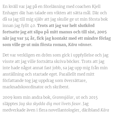
En kväll var jag på en föreläsning med coachen Kjell
Enhager där han talade om vikten att sätta mål. Där och
då sa jag till mig själv att jag skulle ge ut min första bok
innan jag fyllt 40.
Trots att jag var helt slutkörd
fortsatte jag att slipa på mitt manus och till sist, 2005
när jag var 34 år, fick jag kontakt med ett mindre förlag
som ville ge ut min första roman,
Kära vänner
.
Det var verkligen en dröm som gick i uppfyllelse och jag
visste att jag ville fortsätta skriva böcker. Trots att jag
inte hade något annat fast jobb, sa jag upp mig från min
anställning och startade eget. Parallellt med mitt
författande tog jag uppdrag som översättare,
marknadskoordinator och skribent.
2009 kom min andra bok,
Grannsjälar
, ut och 2015
släpptes
Jag ska skydda dig mot livets fasor
. Jag
medverkade även i flera novellantologier, däribland
Kära