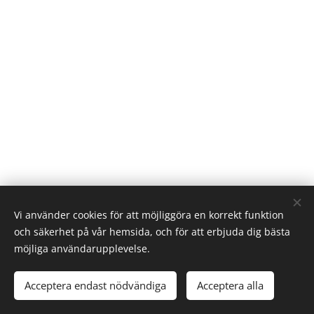
Vi använder cookies för att möjliggöra en korrekt funktion
och säkerhet på vår hemsida, och för att erbjuda dig bästa
charlotte@charlotteekbom.com
möjliga användarupplevelse.
Alla rättigheter reserverade 2026
Acceptera endast nödvändiga
Acceptera alla
Cookies