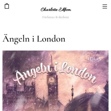
Charlotte Ekbom
Författare & skribent
Ängeln i London