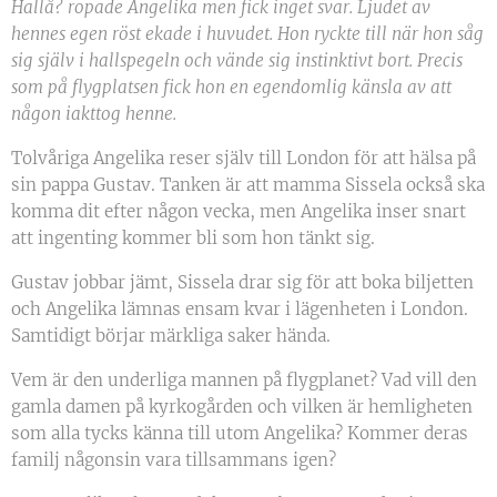
Hallå? ropade Angelika men fick inget svar. Ljudet av
hennes egen röst ekade i huvudet. Hon ryckte till när hon såg
sig själv i hallspegeln och vände sig instinktivt bort. Precis
som på flygplatsen fick hon en egendomlig känsla av att
någon iakttog henne.
Tolvåriga Angelika reser själv till London för att hälsa på
sin pappa Gustav. Tanken är att mamma Sissela också ska
komma dit efter någon vecka, men Angelika inser snart
att ingenting kommer bli som hon tänkt sig.
Gustav jobbar jämt, Sissela drar sig för att boka biljetten
och Angelika lämnas ensam kvar i lägenheten i London.
Samtidigt börjar märkliga saker hända.
Vem är den underliga mannen på flygplanet? Vad vill den
gamla damen på kyrkogården och vilken är hemligheten
som alla tycks känna till utom Angelika? Kommer deras
familj någonsin vara tillsammans igen?