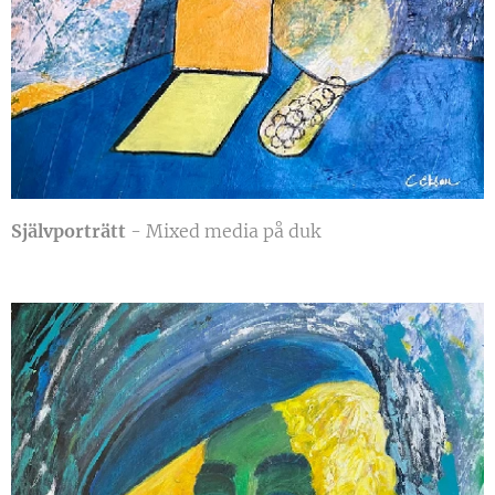
Självporträtt
- Mixed media på duk