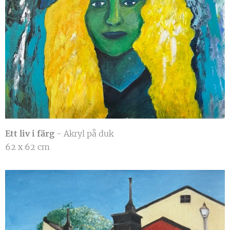
Ett liv i färg
- Akryl på duk
62 x 62 cm