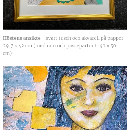
Höstens ansikte
- svart tusch och akvarell på papper
29,7 × 42 cm (med ram och passepartout: 40 × 50
cm)