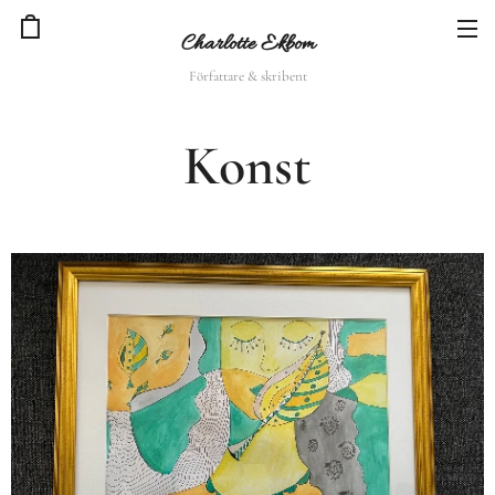
Charlotte Ekbom
Författare & skribent
Konst