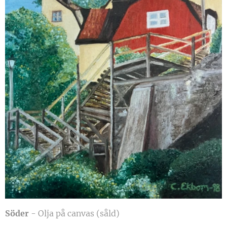
Söder
- Olja på canvas (såld)